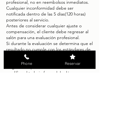
profesional, no en reembolsos inmediatos.
Cualquier inconformidad debe ser
notificada dentro de las 5 días(120 horas)
posteriores al servicio.
Antes de considerar cualquier ajuste o
compensación, el cliente debe regresar al
salón para una evaluación profesional.
Si durante la evaluación se determina que el
resultado no cumple con los estándares de
Glam by Camila, se realizará una corrección
sin costo adicional.
Phone
Reservar
La garantía queda anulada si el cliente:
modifica el trabajo fuera del salón,
utiliza productos externos no
recomendados,
acude a otro profesional,
no sigue las indicaciones de cuidado
posterior.
Los reembolsos no forman parte de nuestra
política habitual.
Solo en casos excepcionales, cuando una
corrección no sea viable y exista
responsabilidad directa del salón, podrá
considerarse una compensación parcial a