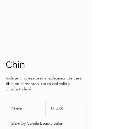
Chin
Incluye limpieza previa, aplicación de cera
tibia en el menton, retiro del vello y
producto final
15
dólares
20 min
2
15 US$
estadounidenses
0
Glam by Camila Beauty Salon
m