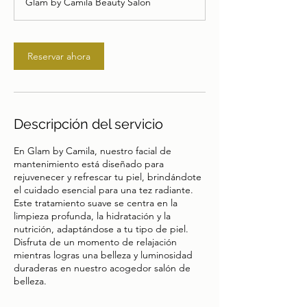
Glam by Camila Beauty Salon
0
m
i
Reservar ahora
n
Descripción del servicio
En Glam by Camila, nuestro facial de
mantenimiento está diseñado para
rejuvenecer y refrescar tu piel, brindándote
el cuidado esencial para una tez radiante.
Este tratamiento suave se centra en la
limpieza profunda, la hidratación y la
nutrición, adaptándose a tu tipo de piel.
Disfruta de un momento de relajación
mientras logras una belleza y luminosidad
duraderas en nuestro acogedor salón de
belleza.