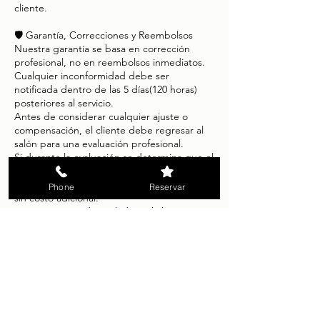
cliente.
🛡️ Garantía, Correcciones y Reembolsos
Nuestra garantía se basa en corrección
profesional, no en reembolsos inmediatos.
Cualquier inconformidad debe ser
notificada dentro de las 5 días(120 horas)
posteriores al servicio.
Antes de considerar cualquier ajuste o
compensación, el cliente debe regresar al
salón para una evaluación profesional.
Si durante la evaluación se determina que el
resultado no cumple con los estándares de
Glam by Camila, se realizará una corrección
Phone
Reservar
sin costo adicional.
La garantía queda anulada si el cliente:
modifica el trabajo fuera del salón,
utiliza productos externos no
recomendados,
acude a otro profesional,
no sigue las indicaciones de cuidado
posterior.
Los reembolsos no forman parte de nuestra