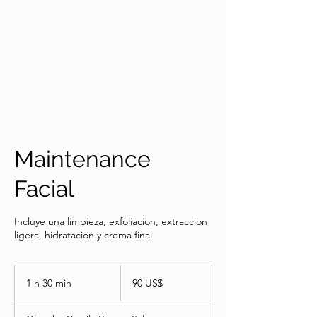
Maintenance
Facial
Incluye una limpieza, exfoliacion, extraccion
ligera, hidratacion y crema final
90
dólares
1 h 30 min
1
90 US$
estadounidenses
3