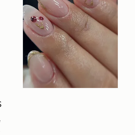
s
e
.