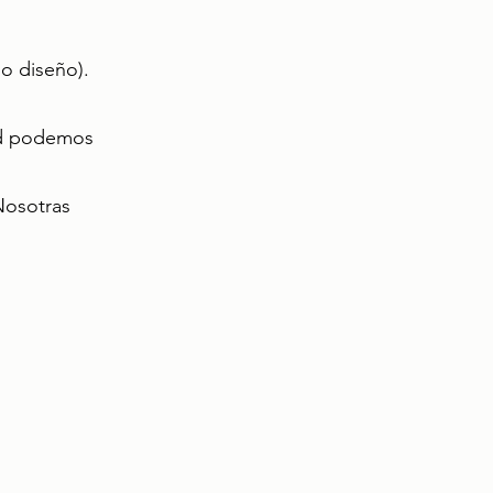
o diseño).
dad podemos
 Nosotras